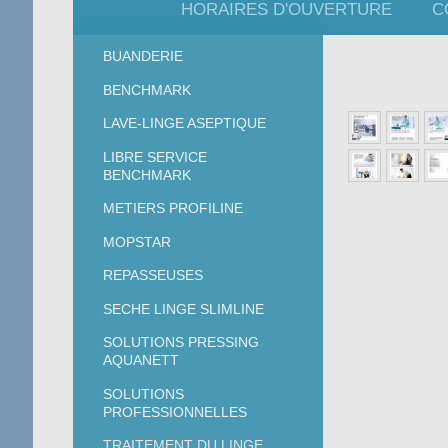
IN LAT
HORAIRES D'OUVERTURE
C
"Ensemble, nous f
BUANDERIE
BENCHMARK
LAVE-LINGE ASEPTIQUE
LIBRE SERVICE
BENCHMARK
METIERS PROFILINE
MOPSTAR
REPASSEUSES
SECHE LINGE SLIMLINE
SOLUTIONS PRESSING
AQUANETT
SOLUTIONS
PROFESSIONNELLES
TRAITEMENT DU LINGE