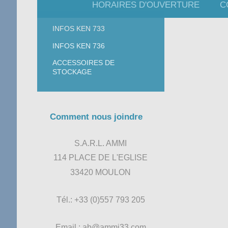
IN LAT
HORAIRES D'OUVERTURE
C
"Ensemble, nous f
INFOS KEN 733
INFOS KEN 736
ACCESSOIRES DE
STOCKAGE
Comment nous joindre
S.A.R.L. AMMI
114 PLACE DE L'EGLISE
33420 MOULON
Tél.: +33 (0)557 793 205
Email : ab@ammi33.com