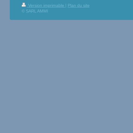
Version imprimable
|
Plan du site
© SARL AMMI